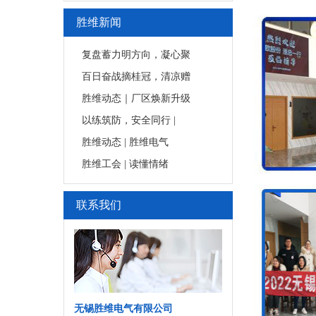
胜维新闻
复盘蓄力明方向，凝心聚
百日奋战摘桂冠，清凉赠
胜维动态｜厂区焕新升级
以练筑防，安全同行 |
胜维动态 | 胜维电气
胜维工会 | 读懂情绪
联系我们
无锡胜维电气有限公司