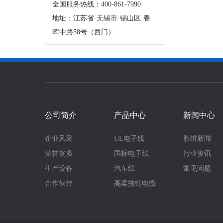
全国服务热线：400-861-7990
地址：江苏省·无锡市·锡山区·春
晖中路58号（西门）
公司简介
产品中心
新闻中心
企业风采
UL电子线
胜维新闻
荣誉资质
国标电子线
行业资讯
生产设备
汽车线
常见问题
合作伙伴
高柔拖链电缆