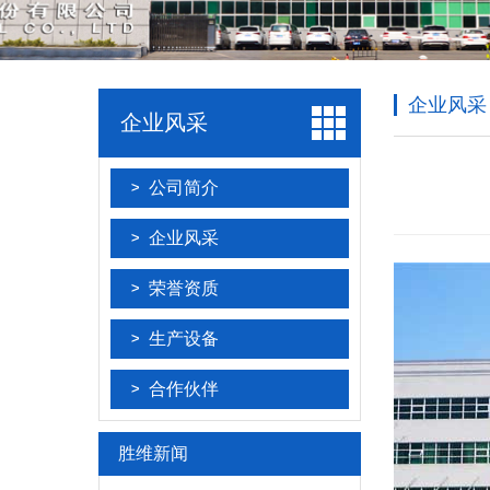
企业风采
企业风采
公司简介
企业风采
荣誉资质
生产设备
合作伙伴
胜维新闻